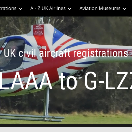
trations
A - Z UK Airlines
Aviation Museums
ip to main content
Skip to navigat
UK civil aircraft registrations
LAAA to G-L