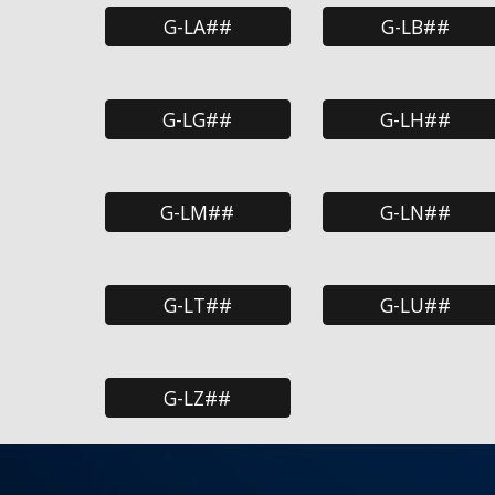
G-LA##
G-LB##
G-LG##
G-LH##
G-LM##
G-LN##
G-LT##
G-LU##
G-LZ##