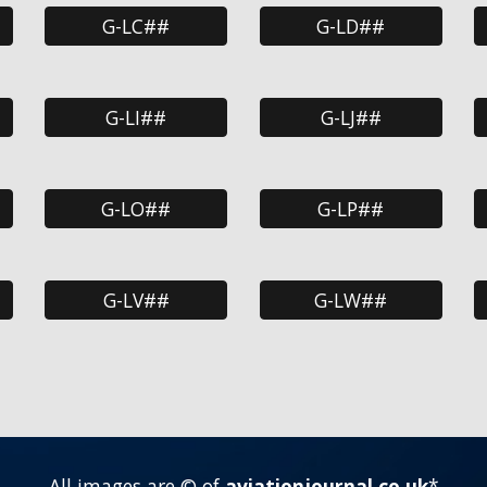
G-LC##
G-LD##
G-LI##
G-LJ##
G-LO##
G-LP##
G-LV##
G-LW##
All images are © of
aviationjournal.co.uk
*