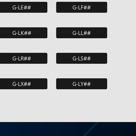
G-LE##
G-LF##
G-LK##
G-LL##
G-LR##
G-LS##
G-LX##
G-LY##